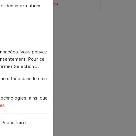
de recrutement animateur.rice
er des informations
 énoncées. Vous pouvez
consentement. Pour ce
nfirmer Selection ».
ne située dans le coin
technologies, ainsi que
ies
Publicitaire