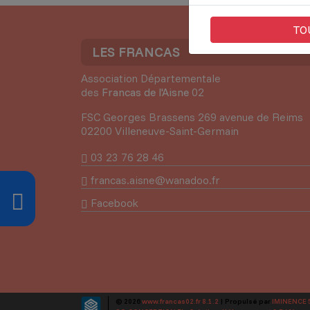
TO
LES FRANCAS
Association Départementale
des
Francas de l'Aisne
02
FSC Georges Brassens 269 avenue de Reims
02200 Villeneuve-Saint-Germain
03 23 76 28 46
francas.aisne@wanadoo.fr
Facebook
© 2026
www.francas02.fr 8.1.2
| Propulsé par
IMINENCE 5