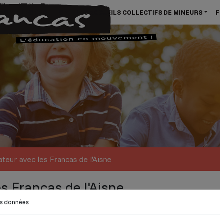
CAS
LES PROJETS
LES ACCUEILS COLLECTIFS DE MINEURS
F
teur avec les Francas de l'Aisne
s Francas de l'Aisne
os données