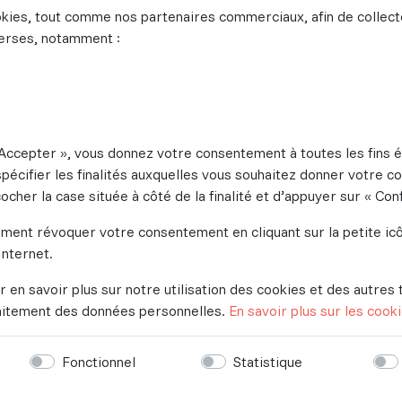
Aisne
Dossier 
okies, tout comme nos partenaires commerciaux, afin de collect
verses, notamment :
s de l'Aisne, tu bénéficieras :
formation
,
s de loisirs
comme autant de lieux pour
t Accepter », vous donnez votre consentement à toutes les fins
pécifier les finalités auxquelles vous souhaitez donner votre 
répondent aux demandes des jeunes,
e cocher la case située à côté de la finalité et d’appuyer sur « Co
 implantée dans l'Aisne,
ment révoquer votre consentement en cliquant sur la petite icô
Internet.
oursuivre tes apprentissages,
r en savoir plus sur notre utilisation des cookies et des autres 
nte ans d'expérience
en formation.
traitement des données personnelles.
En savoir plus sur les cook
au long de ton parcours de formation en te
rs réseaux. Pour aller plus loin, au-delà des
Fonctionnel
Statistique
re et à prendre part aux activités qu'ils
enfants.