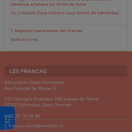
résidence artistique sur l'ALSH de Guise
Ici, création d'une histoire sous forme de kamishibaï
Magazine Camaraderie des Francas
Spécial livres
LES FRANCAS
Association Départementale
des
Francas de l'Aisne
02
FSC Georges Brassens 269 avenue de Reims
02200 Villeneuve-Saint-Germain
03 23 76 28 46
francas.aisne@wanadoo.fr