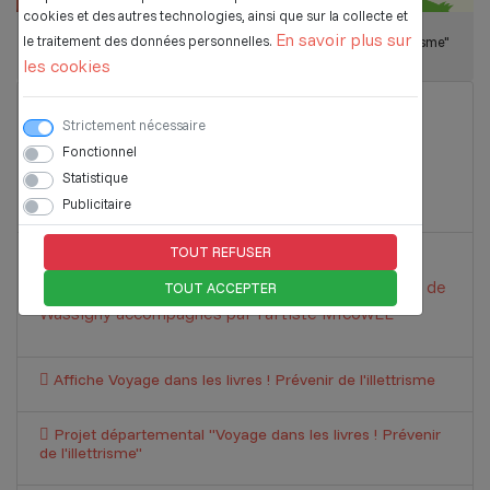
cookies et des autres technologies, ainsi que sur la collecte et
En savoir plus sur
le traitement des données personnelles.
Affiche du projet "Voyage dans les livres ! Prévenir de l'illettrisme"
les cookies
Album de jeunesse Omissy - Morcourt
Strictement nécessaire
Album de jeunesse créé par les enfants de l'ALSH
Fonctionnel
d'Omissy - Morcourt accompagnés par l'artiste
Statistique
MIcowEl
Publicitaire
TOUT REFUSER
Album de jeunesse Wassigny
Album de jeunesse créé par les enfants de l'ALSH de
TOUT ACCEPTER
Wassigny accompagnés par l'artiste MIcowEL
Affiche Voyage dans les livres ! Prévenir de l'illettrisme
Projet départemental "Voyage dans les livres ! Prévenir
de l'illettrisme"